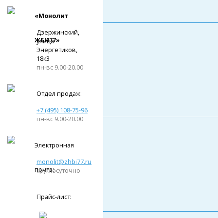
«Монолит
Дзержинский,
ЖБИ77»
улица
Энергетиков,
18к3
пн-вс 9.00-20.00
Отдел продаж:
+7 (495) 108-75-96
пн-вс 9.00-20.00
Электронная
monolit@zhbi77.ru
почта:
круглосуточно
Прайс-лист: