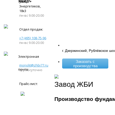
ЖБИ77»
улица
Энергетиков,
18к3
пн-вс 9.00-20.00
Отдел продаж:
+7 (495) 108-75-96
пн-вс 9.00-20.00
г. Дзержинский, Рублёвское шо
Электронная
Заказать с
monolit@zhbi77.ru
производства
почта:
круглосуточно
Завод ЖБИ
Прайс-лист:
Производство фунда