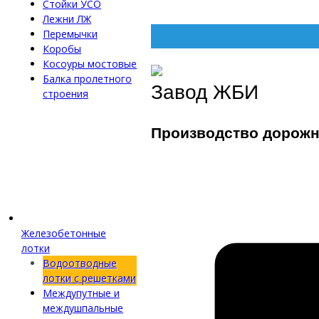
Стойки УСО
Лежни ЛЖ
Перемычки
Коробы
Косоуры мостовые
Балка пролетного
Завод ЖБИ
строения
Производство дорожн
Железобетонные
лотки
Водоотводные
лотки с решетками
Междупутные и
междушпальные