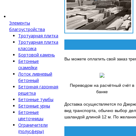
Элементы
благоустройства
Тротуарная плитка
Тротуарная плитка
классика
Бортовой камень
Вы можете оплатить свой заказ тр
Бетонные
скамейки
Лоток ливневый
бетонный
Переводом на расчётный счёт в
Бетонная газонная
банке
решетка
Бетонные тумбы
Доставка осуществляется по Дзержи
Бетонные урны
вид транспорта, обычно выбор де
Бетонные
шаландой длиной 12 м. По желани
цветочницы
Ограничители
(полусферы)