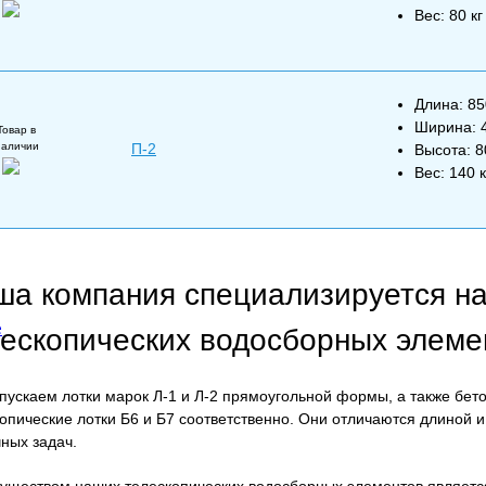
Вес: 80 кг
Длина: 8
Ширина: 
Товар в
наличии
П-2
Высота: 
е
Вес: 140 к
ша компания специализируется на
е
лескопических водосборных элеме
пускаем лотки марок Л-1 и Л-2 прямоугольной формы, а также бе
опические лотки Б6 и Б7 соответственно. Они отличаются длиной и
ных задач.