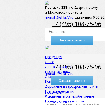
Поставка ЖБИ по Дзержинскому
и Московской области
monolit@zhbi77.ru
Ежедневно 9:00-20
+7 (495) 108-75-96
Заказать звонок
Продукция
О нас
+7 (495) 108-75-96
Доставка/Оплата
Производство
monolit@zhbi77.ru
Отзывы
Заказать звонок
Контакты
Дорожные и аэродромные плиты
Плиты перекрытия
Продукция
Фундаменты железобетонные
О нас
Инженерное строительство
Доставка/Оплата
Главная
Продукция
Железобетонны