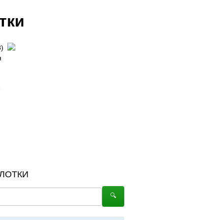
тки
)
я
е
ЛОТКИ
🔍︎