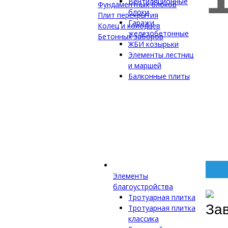
Вентиляционные
Фундаментных блоков
блоки
Плит перекрытия
Гаражи
Колец и колодцев
железобетонные
Бетонных заборов
ЖБИ козырьки
Элементы лестниц
и маршей
Балконные плиты
Элементы
благоустройства
Тротуарная плитка
За
Тротуарная плитка
классика