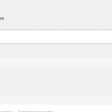
:00
е лотки
Телескопические лотки