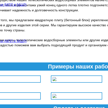
уществом наших телескопических водосборных элементов является
ки (МПЛ и МШЛ)
ет, что в ходе монтажа узкий конец одного лотка плотно подгоняе
чивает надежность и долговечность конструкции.
того, мы предлагаем квадратную плиту (бетонный блок) укреплени
в и другие изделия этой серии. Мы гарантируем высокое качество
ю точку страны.
ам нужны телескопические водосборные элементы или другие изде
ки (МПЛ и МШЛ)
адостью поможем вам выбрать подходящий продукт и организуем е
Примеры наших рабо