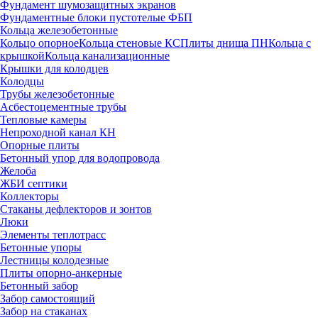
Фундамент шумозащитных экранов
Фундаментные блоки пустотелые ФБП
Кольца железобетонные
Кольцо опорное
Кольца стеновые КС
Плиты днища ПН
Кольца с
крышкой
Кольца канализационные
Крышки для колодцев
Колодцы
Трубы железобетонные
Асбестоцементные трубы
Тепловые камеры
Непроходной канал КН
Опорные плиты
Бетонный упор для водопровода
Желоба
ЖБИ септики
Коллекторы
Стаканы дефлекторов и зонтов
Люки
Элементы теплотрасс
Бетонные упоры
Лестницы колодезные
Плиты опорно-анкерные
Бетонный забор
Забор самостоящий
Забор на стаканах