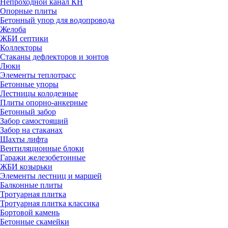
Непроходной канал КН
Опорные плиты
Бетонный упор для водопровода
Желоба
ЖБИ септики
Коллекторы
Стаканы дефлекторов и зонтов
Люки
Элементы теплотрасс
Бетонные упоры
Лестницы колодезные
Плиты опорно-анкерные
Бетонный забор
Забор самостоящий
Забор на стаканах
Шахты лифта
Вентиляционные блоки
Гаражи железобетонные
ЖБИ козырьки
Элементы лестниц и маршей
Балконные плиты
Тротуарная плитка
Тротуарная плитка классика
Бортовой камень
Бетонные скамейки