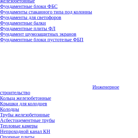
железобетонные
Фундаментные блоки ФБС
Фундаменты стаканного типа под колонны
Фундаменты для светофоров
Фундаментные балки
Фундаментные плиты ФЛ
Фундамент шумозащитных экранов
Фундаментные блоки пустотелые ФБП
Инженерное
строительство
Кольца железобетонные
Крышки для колодцев
Колодцы
Трубы железобетонные
Асбестоцементные трубы
Тепловые камеры
Непроходной канал КН
Опорные плиты