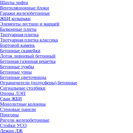
Шахты лифта
Вентиляционные блоки
Гаражи железобетонные
ЖБИ козырьки
Элементы лестниц и маршей
Балконные плиты
Тротуарная плитка
Тротуарная плитка классика
Бортовой камень
Бетонные скамейки
Лоток ливневый бетонный
Бетонная газонная решетка
Бетонные тумбы
Бетонные урны
Бетонные цветочницы
Ограничители (полусферы) бетонные
Сигнальные столбики
Опоры ЛЭП
Сваи ЖБИ
Монолитные колонны
Стеновые панели
Прогоны
Ригели железобетонные
Стойки УСО
Лежни ЛЖ