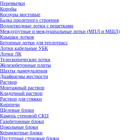
Перемычки
Коробы
Косоуры мостовые
Балка пролетного строения
Водоотводные лотки с решетками
Междупутные и междушпальные лотки (МПЛ и МШЛ)
Крышки лотков
Бетонные лотки для теплотрасс
Лотки кабельные УБК
Лотки ЛК
Телескопические лотки
Железобетонные плиты
Шахты дымоудаления
Диафрагмы жесткости
Раствор
Монтажный раствор
Кладочный раствор
Раствор для стяжки
Кирпичи
Щелевые блоки
Камень стеновой СКЦ
Газобетонные блоки
Цокольные блоки
Керамзитные блоки
Пустотные стеновые блоки