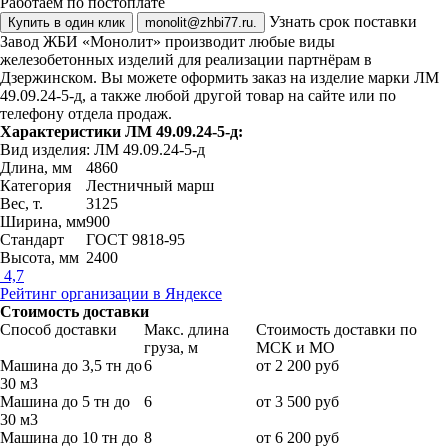
Работаем по постоплате
Узнать срок поставки
Купить в один клик
monolit@zhbi77.ru.
Завод ЖБИ «Монолит» производит любые виды
железобетонных изделий для реализации партнёрам в
Дзержинском. Вы можете оформить заказ на изделие марки ЛМ
49.09.24-5-д, а также любой другой товар на сайте или по
телефону отдела продаж.
Характеристики ЛМ 49.09.24-5-д:
Вид изделия: ЛМ 49.09.24-5-д
Длина, мм
4860
Категория
Лестничный марш
Вес, т.
3125
Ширина, мм
900
Стандарт
ГОСТ 9818-95
Высота, мм
2400
4,7
Рейтинг организации в Яндексе
Стоимость доставки
Способ доставки
Макс. длина
Стоимость доставки по
груза, м
МСК и МО
Машина до 3,5 тн до
6
от 2 200 руб
30 м3
Машина до 5 тн до
6
от 3 500 руб
30 м3
Машина до 10 тн до
8
от 6 200 руб