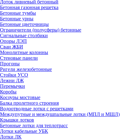
Лоток ливневый бетонный
Бетонная газонная решетка
Бетонные тумбы
Бетонные урны
Бетонные цветочницы
Ограничители (полусферы) бетонные
Сигнальные столбики
Опоры ЛЭП
Сваи ЖБИ
Монолитные колонны
Стеновые панели
Прогоны
Ригели железобетонные
Стойки УСО
Лежни ЛЖ
Перемычки
Коробы
Косоуры мостовые
Балка пролетного строения
Водоотводные лотки с решетками
Междупутные и междушпальные лотки (МПЛ и МШЛ)
Крышки лотков
Бетонные лотки для теплотрасс
Лотки кабельные УБК
Лотки ЛК