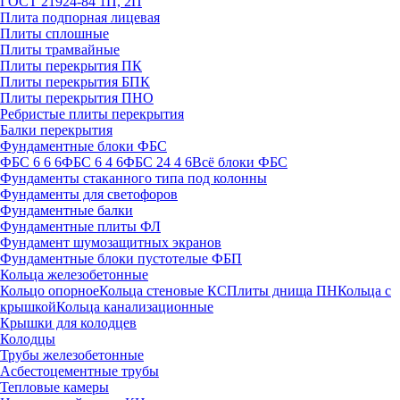
ГОСТ 21924-84 1П, 2П
Плита подпорная лицевая
Плиты сплошные
Плиты трамвайные
Плиты перекрытия ПК
Плиты перекрытия БПК
Плиты перекрытия ПНО
Ребристые плиты перекрытия
Балки перекрытия
Фундаментные блоки ФБС
ФБС 6 6 6
ФБС 6 4 6
ФБС 24 4 6
Всё блоки ФБС
Фундаменты стаканного типа под колонны
Фундаменты для светофоров
Фундаментные балки
Фундаментные плиты ФЛ
Фундамент шумозащитных экранов
Фундаментные блоки пустотелые ФБП
Кольца железобетонные
Кольцо опорное
Кольца стеновые КС
Плиты днища ПН
Кольца с
крышкой
Кольца канализационные
Крышки для колодцев
Колодцы
Трубы железобетонные
Асбестоцементные трубы
Тепловые камеры