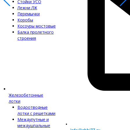
Стойки УСО
Лежни ЛЖ
Перемычки
Коробы
Косоуры мостовые
Балка пролетного
строения
Железобетонные
лотки
Водоотводные
лотки с решетками
Междупутные и
междушпальные