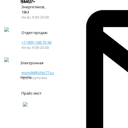
ЖБИ77»
улица
Энергетиков,
18к3
пн-вс 9.00-20.00
Отдел продаж:
+7 (495) 108-75-96
пн-вс 9.00-20.00
Электронная
monolit@zhbi77.ru
почта:
круглосуточно
Прайс-лист: