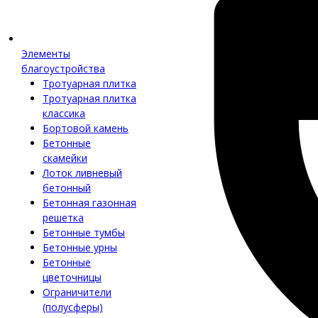
Элементы
благоустройства
Тротуарная плитка
Тротуарная плитка
классика
Бортовой камень
Бетонные
скамейки
Лоток ливневый
бетонный
Бетонная газонная
решетка
Бетонные тумбы
Бетонные урны
Бетонные
цветочницы
Ограничители
(полусферы)